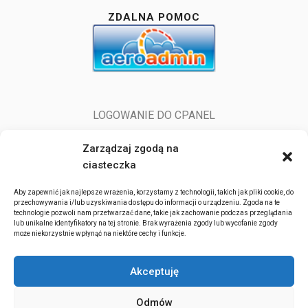
ZDALNA POMOC
LOGOWANIE DO CPANEL
LOGOWANIE DO POCZTY
Zarządzaj zgodą na
ciasteczka
Aby zapewnić jak najlepsze wrażenia, korzystamy z technologii, takich jak pliki cookie, do
przechowywania i/lub uzyskiwania dostępu do informacji o urządzeniu. Zgoda na te
technologie pozwoli nam przetwarzać dane, takie jak zachowanie podczas przeglądania
lub unikalne identyfikatory na tej stronie. Brak wyrażenia zgody lub wycofanie zgody
może niekorzystnie wpłynąć na niektóre cechy i funkcje.
ITserv.pl 2022-2026. All rights reserved.
Akceptuję
Działamy na terenie całej Europy, głównie Polski, Słowacji (hovoríme po
slovensky, we talk in english language i po polsku), a w przypadku
Odmów
większych projektów możemy dojechać w każde miejsce na ziemi.