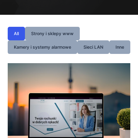
All
Strony i sklepy www
Kamery i systemy alarmowe
Sieci LAN
Inne