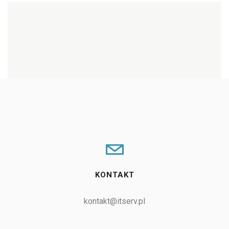
NEXT PROJECT
Strona www
GrafikNieruchomosci.pl
KONTAKT
kontakt@itserv.pl