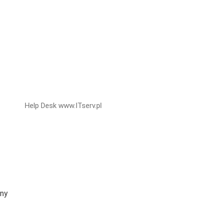
Help Desk www.ITserv.pl
ony