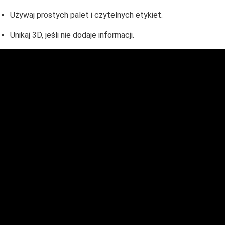
Używaj prostych palet i czytelnych etykiet.
Unikaj 3D, jeśli nie dodaje informacji.
OFERTA