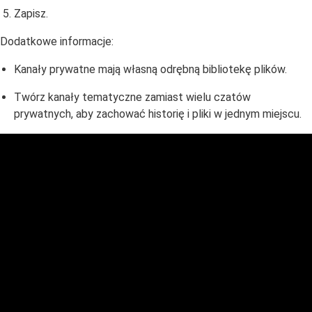
Zapisz.
Dodatkowe informacje:
Kanały prywatne mają własną odrębną bibliotekę plików.
Twórz kanały tematyczne zamiast wielu czatów
prywatnych, aby zachować historię i pliki w jednym miejscu.
Domeny i hosting
e-PODPIS
e-Podpis