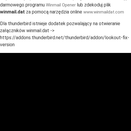
darmowego programu
lub zdekoduj plik
Winmail Opener
winmail.dat
za pomocą narzędzia online
www.winmaildat.com
Dla thunderbird istnieje dodatek pozwalający na otwieranie
załączników winmail.dat ->
https://addons.thunderbird.net/thunderbird/addon/lookout-fix-
version
Domeny i hosting
e-PODPIS
e-Podpis